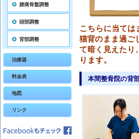
腰痛骨盤調整
頭部調整
こちらに当ては
猫背のまま過ご
背部調整
て暗く見えたり
ります。
治療器
料金表
本間整骨院の背
地図
リンク