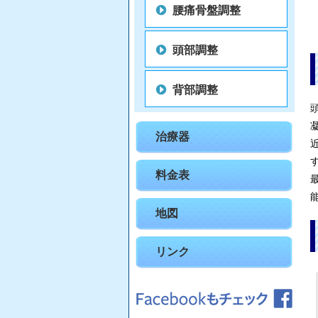
腰痛骨盤調整
頭部調整
背部調整
治療器
料金表
地図
リンク