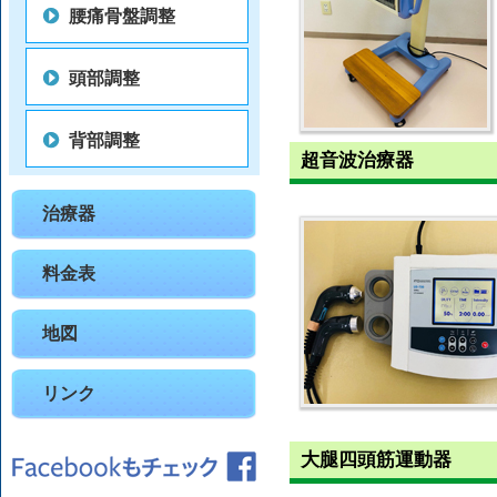
腰痛骨盤調整
頭部調整
背部調整
超音波治療器
治療器
料金表
地図
リンク
大腿四頭筋運動器