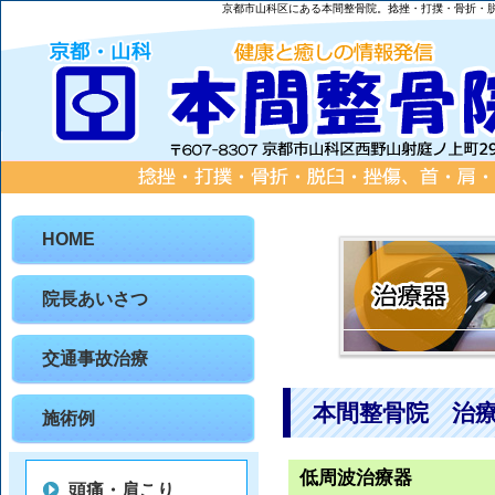
京都市山科区にある本間整骨院。捻挫・打撲・骨折・
HOME
院長あいさつ
交通事故治療
本間整骨院 治
施術例
低周波治療器
頭痛・肩こり